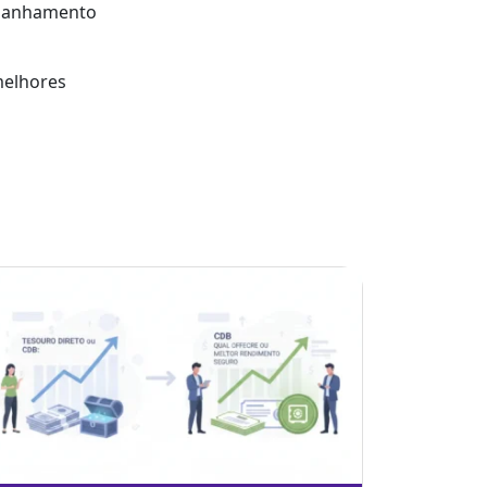
ompanhamento
melhores