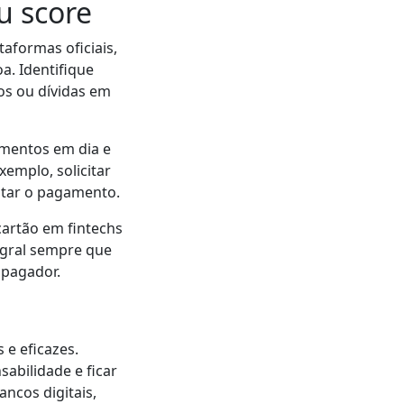
u score
aformas oficiais,
a. Identifique
os ou dívidas em
amentos em dia e
emplo, solicitar
itar o pagamento.
artão em fintechs
egral sempre que
 pagador.
 e eficazes.
sabilidade e ficar
ncos digitais,