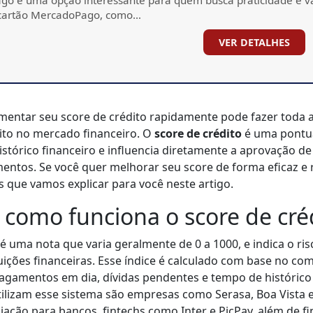
 cartão MercadoPago, como…
VER DETALHES
entar seu score de crédito rapidamente pode fazer toda a
ito no mercado financeiro. O
score de crédito
é uma pontu
istórico financeiro e influencia diretamente a aprovação d
mentos. Se você quer melhorar seu score de forma eficaz 
as que vamos explicar para você neste artigo.
 como funciona o score de cré
 é uma nota que varia geralmente de 0 a 1000, e indica o r
tuições financeiras. Esse índice é calculado com base no 
agamentos em dia, dívidas pendentes e tempo de histórico 
ilizam esse sistema são empresas como Serasa, Boa Vista 
iação para bancos, fintechs como Inter e PicPay, além de fi