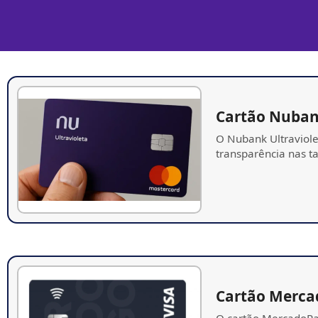
Cartão Nuba
O Nubank Ultraviole
transparência nas ta
Cartão Merca
O cartão MercadoPag