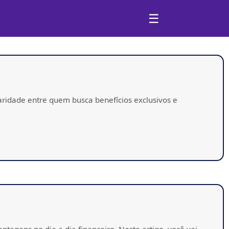
☰
ridade entre quem busca benefícios exclusivos e
agens no dia a dia financeiro. Neste artigo, você vai