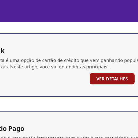
nk
ta é uma opção de cartão de crédito que vem ganhando popula
xas. Neste artigo, você vai entender as principais…
VER DETALHES
do Pago
o é uma opção interessante para quem busca praticidade e vant