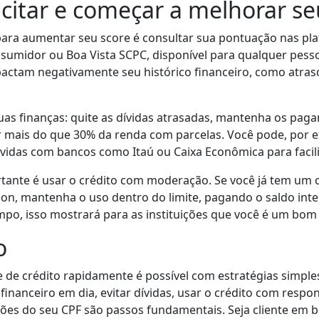
citar e começar a melhorar se
ara aumentar seu score é consultar sua pontuação nas plat
umidor ou Boa Vista SCPC, disponível para qualquer pesso
actam negativamente seu histórico financeiro, como atras
uas finanças: quite as dívidas atrasadas, mantenha os pag
mais do que 30% da renda com parcelas. Você pode, por ex
vidas com bancos como Itaú ou Caixa Econômica para facil
ante é usar o crédito com moderação. Se você já tem um c
on, mantenha o uso dentro do limite, pagando o saldo int
mpo, isso mostrará para as instituições que você é um bom
o
 de crédito rapidamente é possível com estratégias simples
financeiro em dia, evitar dívidas, usar o crédito com respon
ões do seu CPF são passos fundamentais. Seja cliente em ba