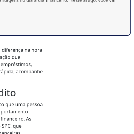
 diferença na hora
ação que
e empréstimos,
e rápida, acompanhe
dito
isco que uma pessoa
comportamento
financeiro. As
e SPC, que
nanceiras.