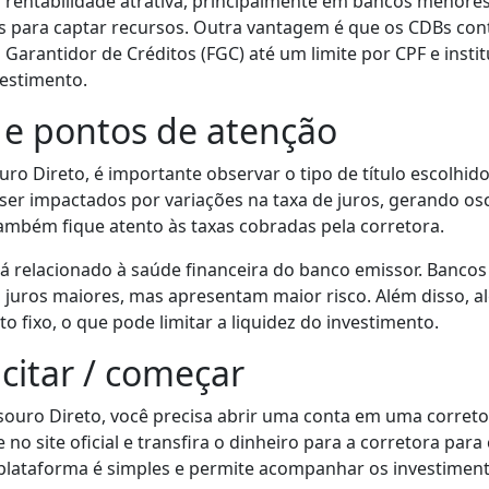
 rentabilidade atrativa, principalmente em bancos menore
as para captar recursos. Outra vantagem é que os CDBs co
Garantidor de Créditos (FGC) até um limite por CPF e inst
estimento.
 e pontos de atenção
uro Direto, é importante observar o tipo de título escolhid
er impactados por variações na taxa de juros, gerando osc
ambém fique atento às taxas cobradas pela corretora.
tá relacionado à saúde financeira do banco emissor. Banco
juros maiores, mas apresentam maior risco. Além disso, 
o fixo, o que pode limitar a liquidez do investimento.
citar / começar
esouro Direto, você precisa abrir uma conta em uma corretor
 no site oficial e transfira o dinheiro para a corretora par
 plataforma é simples e permite acompanhar os investiment