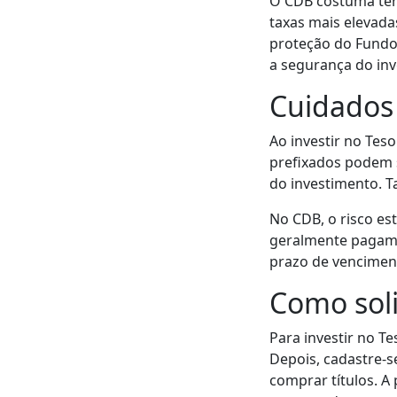
O CDB costuma ter
taxas mais elevad
proteção do Fundo 
a segurança do inv
Cuidados
Ao investir no Teso
prefixados podem s
do investimento. T
No CDB, o risco es
geralmente pagam 
prazo de venciment
Como soli
Para investir no T
Depois, cadastre-se
comprar títulos. A