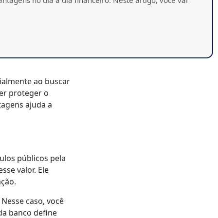
cialmente ao buscar
er proteger o
tagens ajuda a
los públicos pela
sse valor. Ele
ação.
. Nesse caso, você
ada banco define