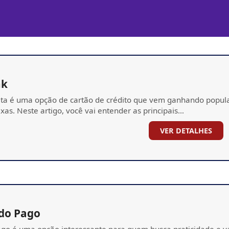
nk
ta é uma opção de cartão de crédito que vem ganhando popula
xas. Neste artigo, você vai entender as principais…
VER DETALHES
do Pago
o é uma opção interessante para quem busca praticidade e vant