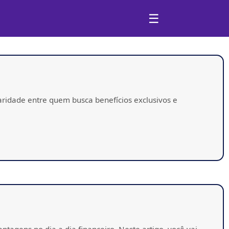
☰
ridade entre quem busca benefícios exclusivos e
agens no dia a dia financeiro. Neste artigo, você vai