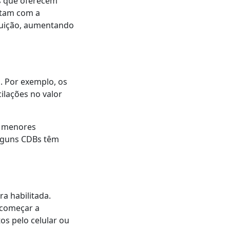
s que oferecem
ntam com a
ituição, aumentando
o. Por exemplo, os
ilações no valor
s menores
alguns CDBs têm
a habilitada.
a começar a
os pelo celular ou