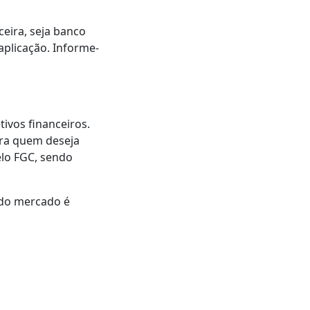
ceira, seja banco
 aplicação. Informe-
ivos financeiros.
ara quem deseja
elo FGC, sendo
 do mercado é