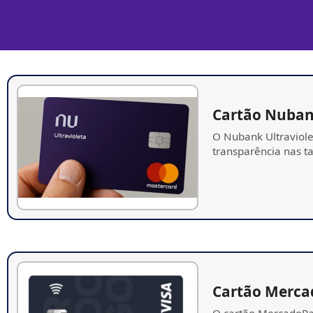
Cartão Nuba
O Nubank Ultraviole
transparência nas ta
Cartão Merca
O cartão MercadoPag