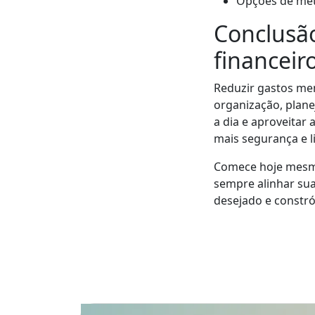
Opções de meta
Conclusão
financeir
Reduzir gastos me
organização, plan
a dia e aproveitar
mais segurança e l
Comece hoje mesmo
sempre alinhar su
desejado e constró