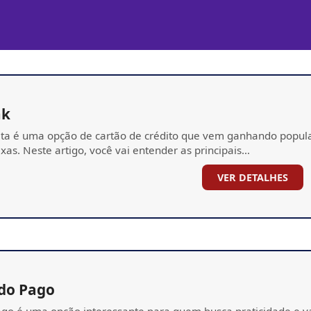
nk
ta é uma opção de cartão de crédito que vem ganhando popula
xas. Neste artigo, você vai entender as principais…
VER DETALHES
do Pago
o é uma opção interessante para quem busca praticidade e vant