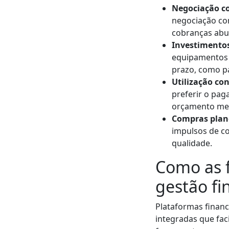
Negociação c
negociação com
cobranças abu
Investimento
equipamentos 
prazo, como pa
Utilização con
preferir o pag
orçamento me
Compras plane
impulsos de c
qualidade.
Como as f
gestão fi
Plataformas finan
integradas que fac