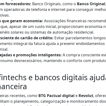
om fornecedores:
Banco Originais, como o
Banco Original
 operadoras de telefonia e internet para conseguir melhor
sivas.
s que geram economia:
Associações financeiras recomend
que, apesar de um custo inicial, proporcionam economia 
inéis solares ou sistemas de automação residencial.
sciente do cartão de crédito:
Evitar parcelamentos longos
amento integral da fatura ajuda a prevenir endividamentos
nsal.
jadas e promoções inteligentes:
A compra consciente evi
onsumo desnecessários, mantendo o conforto com produtos
intechs e bancos digitais aju
nanceira
ceiras recentes, como
BTG Pactual digital
e
Revolut
, ofer
ilitam o planejamento, categorização e monitoramento dos