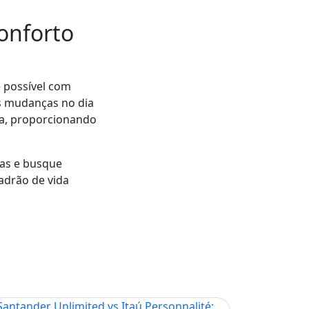
conforto
 possível com
s mudanças no dia
va, proporcionando
das e busque
adrão de vida