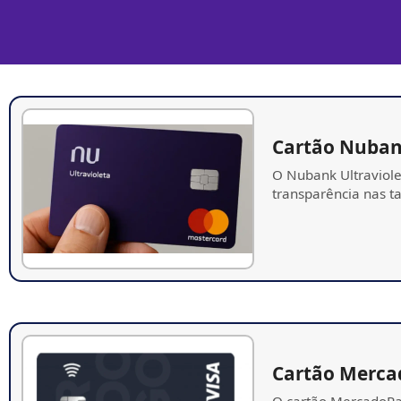
Cartão Nuba
O Nubank Ultraviole
transparência nas ta
Cartão Merca
O cartão MercadoPag