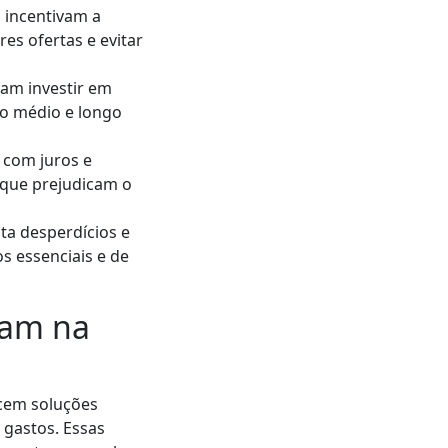
, incentivam a
es ofertas e evitar
am investir em
no médio e longo
 com juros e
 que prejudicam o
ta desperdícios e
 essenciais e de
dam na
ecem soluções
 gastos. Essas