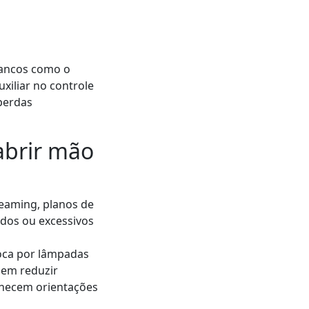
 Bancos como o
xiliar no controle
 perdas
abrir mão
reaming, planos de
ados ou excessivos
oca por lâmpadas
dem reduzir
necem orientações