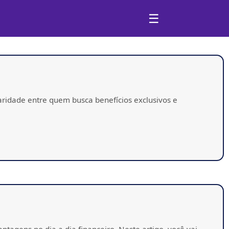
☰
ridade entre quem busca benefícios exclusivos e
agens no dia a dia financeiro. Neste artigo, você vai