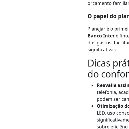
orçamento familiar
O papel do pla
Planejar é o prime
Banco Inter
e fin
dos gastos, facili
significativas.
Dicas prá
do confor
Reavalie assin
telefonia, aca
podem ser can
Otimização d
LED, uso cons
significativam
sobre eficiênci